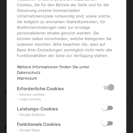
Cookies, die für den Betrieb der Seite und für die
Steuerung unserer kommerziellen
Unternehmensziele notwendig sind, sowie solche,
die lediglich zu anonymen Statistikzwecken, für
Komforteinstellungen oder zur Anzeige
JETZT BESTELLEN
personalisierter Inhalte genutzt werden. Sie
können selbst entscheiden, welche Kategorien Sie
zulassen möchten. Bitte beachten Sie, dass auf
Basis Ihrer Einstellungen womöglich nicht mehr alle
Funktionalitäten der Seite zur Verfügung stehen.
Weitere Informationen finden Sie unter
Datenschutz
Impressum
Erforderliche Cookies
Produktbeschreibung
- Session cookies
- Login cookies
Leistungs-Cookies
- Google Analytics
Funktionale Cookies
Produktbeschreibung
- Google Maps