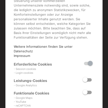
Steuerung unserer kommerziellen
Unternehmensziele notwendig sind, sowie solche,
die lediglich zu anonymen Statistikzwecken, für
Komforteinstellungen oder zur Anzeige
MAPPEN
personalisierter Inhalte genutzt werden. Sie
können selbst entscheiden, welche Kategorien Sie
Schneeweiß
zulassen möchten. Bitte beachten Sie, dass auf
Basis Ihrer Einstellungen womöglich nicht mehr alle
Funktionalitäten der Seite zur Verfügung stehen.
RICOH ProC7100x Digitaldruck
Weitere Informationen finden Sie unter
Weiß- und Lackdruck
Datenschutz
FujiFilm UV-Inkjetdruck
Impressum
Weiß- und Lackdruck sowie starre
Erforderliche Cookies
- Session cookies
Bedruckstoffe bis 1,2 cm
- Login cookies
ROLL UP Lang-Bahn
Leistungs-Cookies
- Google Analytics
Mappe Schneeweiß auf Bestellung
Funktionale Cookies
- Google Maps
Zurück zur Übersicht
- YouTube
- reCAPTCHA