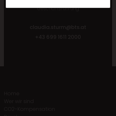
Geschäftsführung
claudia.sturm@bts.at
+43 699 1611 2000
Home
Wer wir sind
CO2-Kompensation