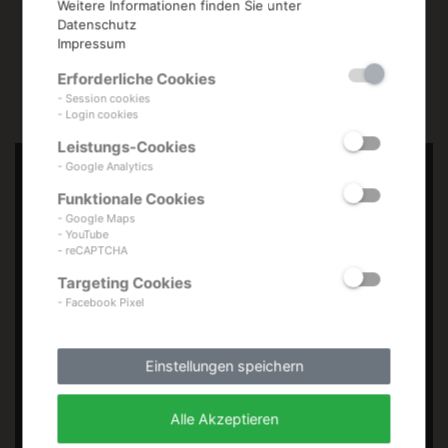
Weitere Informationen finden Sie unter
Datenschutz
Impressum
Erforderliche Cookies
- Session cookies
- Login cookies
Leistungs-Cookies
- Google Analytics
Funktionale Cookies
- Google Maps
- YouTube
- reCAPTCHA
Targeting Cookies
- Facebook Pixel
Einstellungen speichern
Claudia Sturm
Alle Akzeptieren