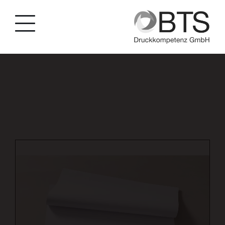
string(36) "dlg/druck/schreibtischunterlage/p/85" int(0)
string(3) "DLG"